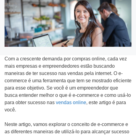
Tipo do Projeto
Criação de Site
Com a crescente demanda por compras online, cada vez
mais empresas e empreendedores estão buscando
Google ADS
maneiras de ter sucesso nas vendas pela internet. O e-
commerce é uma ferramenta que tem se mostrado eficiente
Criação de Loja Virtual
para esse objetivo. Se você é um empreendedor que
busca entender melhor o que é e-commerce e como usá-lo
SEO (Ranking no Google)
para obter sucesso nas
vendas online
, este artigo é para
você.
Videos Animados
Neste artigo, vamos explorar o conceito de e-commerce e
Marketing Digital
as diferentes maneiras de utilizá-lo para alcançar sucesso