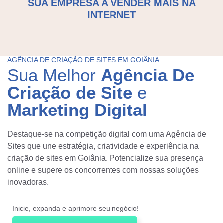
SUA EMPRESA A VENDER MAIS NA
b
INTERNET
e
Marketing Digital
n
Mídias Sociais
d
AGÊNCIA DE CRIAÇÃO DE SITES EM GOIÂNIA
o
Outros
Sua Melhor
Agência De
d
Criação de Site
e
e
D
Marketing Digital
n
e
ó
t
Destaque-se na competição digital com uma Agência de
s
a
Sites que une estratégia, criatividade e experiência na
criação de sites em Goiânia. Potencialize sua presença
?
l
online e supere os concorrentes com nossas soluções
h
inovadoras.
e
ENVIAR
s
Inicie, expanda e aprimore seu negócio!