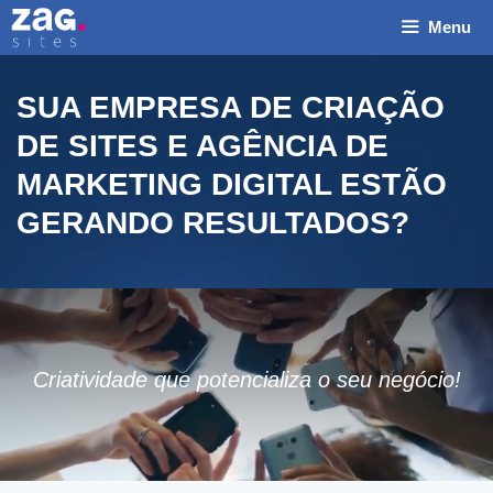
Pular
Menu
para
o
conteúdo
SUA EMPRESA DE CRIAÇÃO
DE SITES E AGÊNCIA DE
MARKETING DIGITAL ESTÃO
GERANDO RESULTADOS?
N
o
m
E
e
m
*
a
T
Criatividade que potencializa o seu negócio!
i
e
l
l
N
e
o