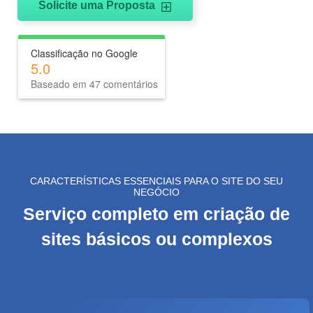
d
Solicite uma Proposta
o
P
WHATSAPP: (62) 99168 - 8014
Classificação no Google
r
5.0
Baseado em 47 comentários
o
j
e
t
o
CARACTERÍSTICAS ESSENCIAIS PARA O SITE DO SEU
NEGÓCIO
Serviço completo em criação de
sites básicos ou complexos