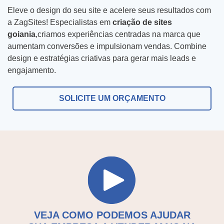
f
m
sabendo do nós?
Eleve o design do seu site e acelere seus resultados com
o
e
a ZagSites! Especialistas em
criação de sites
goiania
,criamos experiências centradas na marca que
n
d
aumentam conversões e impulsionam vendas. Combine
e
a
C
design e estratégias criativas para gerar mais leads e
*
e
engajamento.
o
m
m
SOLICITE UM ORÇAMENTO
p
Tipo do Projeto
o
r
f
Criação de Site
e
i
s
c
Google ADS
a
o
Criação de Loja Virtual
u
s
SEO (Ranking no Google)
a
VEJA COMO PODEMOS AJUDAR
Videos Animados