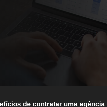
ipo do Projeto
Criação de Site
Criação de Loja Virtual
Videos Animados
Mídias Sociais
o Detalhes de
efícios de contratar uma agência