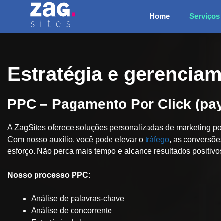
Pular
Home
Serviços
para
o
conteúdo
Estratégia e gerencia
PPC – Pagamento Por Click (pay
A ZagSites oferece soluções personalizadas de marketing 
Com nosso auxílio, você pode elevar o
tráfego
, as conversõe
esforço. Não perca mais tempo e alcance resultados positiv
Nosso processo PPC:
Análise de palavras-chave
Análise de concorrente