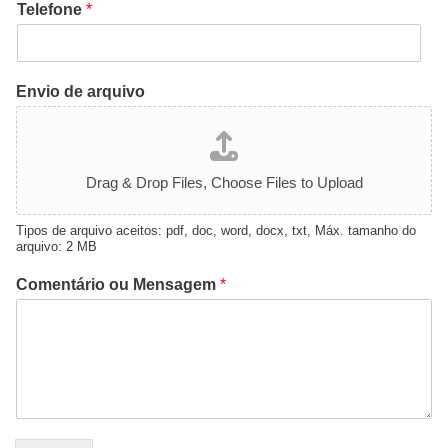
Telefone
*
Envio de arquivo
Tipo do Projeto
Criação de Site
Drag & Drop Files,
Choose Files to Upload
Google ADS
Tipos de arquivo aceitos: pdf, doc, word, docx, txt, Máx. tamanho do
arquivo: 2 MB
Criação de Loja Virtual
Comentário ou Mensagem
*
SEO (Ranking no Google)
Videos Animados
Marketing Digital
Mídias Sociais