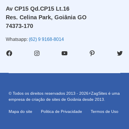
Av CP15 Qd.CP15 Lt.16
Res. Celina Park, Goiânia GO
74373-170
Whatsapp:
(62) 9 9168-8014
Facebook
Instagram
Youtube
Pinterest
Twit
© Todos os direitos reservados 2013 - 2026⚡ZagSites é uma
empresa de criação de sites de Goiânia desde 2013.
Mapa do site
Politica de Privacidade
Termos de Uso