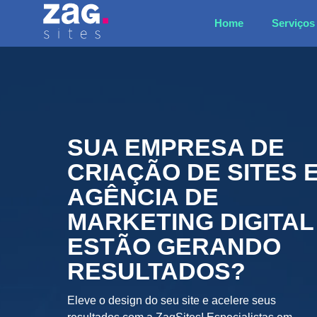
Pular
Home
Serviços
para
o
conteúdo
N
SUA EMPRESA DE
o
CRIAÇÃO DE SITES 
m
E
AGÊNCIA DE
e
m
MARKETING DIGITAL
*
a
T
ESTÃO GERANDO
i
e
l
l
RESULTADOS?
N
e
o
Eleve o design do seu site e acelere seus
f
m
C