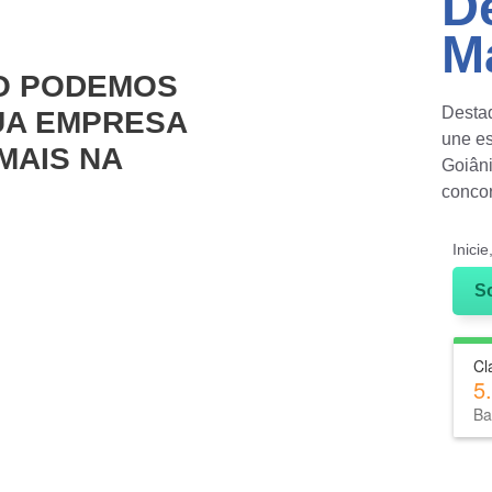
D
Ma
O PODEMOS
Destaq
UA EMPRESA
une es
MAIS NA
Goiâni
conco
ENVIA
Inici
S
WHATSAPP: (62) 99
Cl
5
Ba