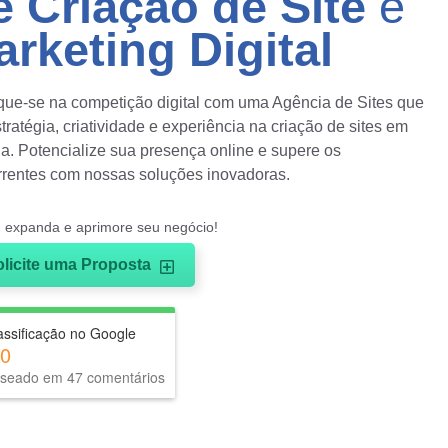
e Criação de Site
e
rketing Digital
ue-se na competição digital com uma Agência de Sites que
tratégia, criatividade e experiência na criação de sites em
a. Potencialize sua presença online e supere os
rrentes com nossas soluções inovadoras.
R
e, expanda e aprimore seu negócio!
olicite uma Proposta
168 - 8014
assificação no Google
.0
seado em 47 comentários