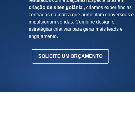
resultados com a ZagSites! Especialistas em
o
e
o
criação de sites goiânia
, criamos experiências
n
centradas na marca que aumentam conversões e
d
m
N
impulsionam vendas. Combine design e
e
a
o
estratégias criativas para gerar mais leads e
*
e
f
engajamento.
m
i
p
c
T
SOLICITE UM ORÇAMENTO
r
o
e
u
s
s
a
a
b
e
n
d
D