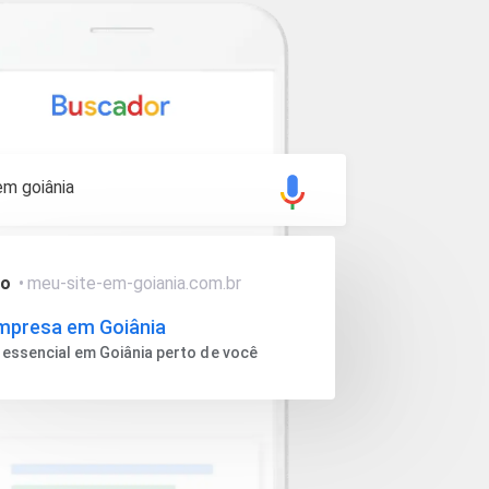
em goiânia
io
•
meu-site-em-goiania.com.br
mpresa em Goiânia
 essencial em Goiânia perto de você