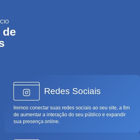
CIO
 de
s
Redes Sociais
Iremos conectar suas redes sociais ao seu site, a fim
de aumentar a interação do seu público e expandir
sua presença online.