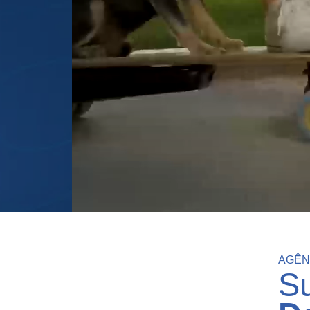
ome Projeto Como
ipo do Projeto
Criação de Site
Criação de Loja Virtual
Videos Animados
Mídias Sociais
AGÊN
S