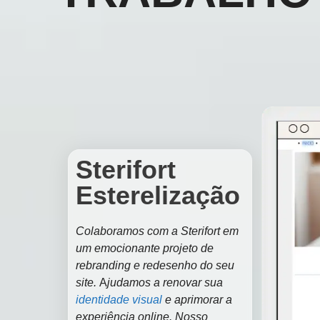
Sterifort
Esterelização
Colaboramos com a Sterifort em
um emocionante projeto de
rebranding e redesenho do seu
site.
A
judamos a renovar sua
identidade visual
e aprimorar a
experiência online. Nosso