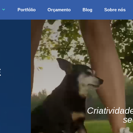
Portfólio
Orçamento
Blog
Sobre nós
E
Criatividad
se