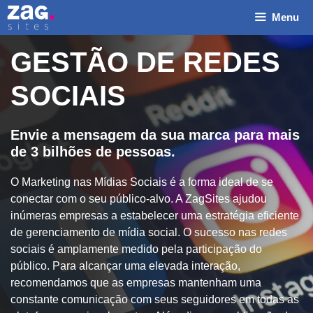
Pular
Menu
para
o
GESTÃO DE REDES
conteúdo
SOCIAIS
Envie a mensagem da sua marca para mais
de 3 bilhões de pessoas.
O Marketing nas Mídias Sociais é a forma ideal de se
conectar com o seu público-alvo. A ZagSites ajudou
inúmeras empresas a estabelecer uma estratégia eficiente
de gerenciamento de mídia social. O sucesso nas redes
sociais é amplamente medido pela participação do
público. Para alcançar uma elevada interação,
recomendamos que as empresas mantenham uma
constante comunicação com seus seguidores em todas as