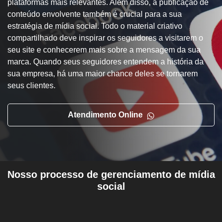
plataformas mais relevantes. Além disso, a publicação de
conteúdo envolvente também é crucial para a sua
Como da Email
estratégia de mídia social. Todo o material criativo
compartilhado deve inspirar os seguidores a visitarem o
seu site e conhecerem mais sobre a mensagem da sua
marca. Quando seus seguidores entendem a história da
sua empresa, há uma maior chance deles se tornarem
seus clientes.
Tipo do Projeto
Atendimento Online
Criação de Site
Google ADS
Nosso processo de gerenciamento de mídia
Criação de Loja Virtual
social
SEO (Ranking no Google)