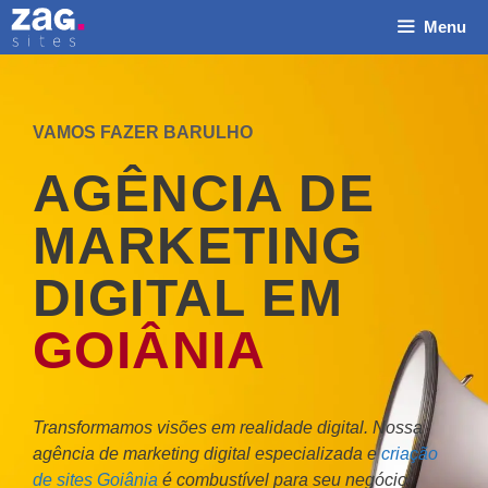
Pular
Menu
para
o
conteúdo
VAMOS FAZER BARULHO
AGÊNCIA DE
MARKETING
DIGITAL EM
ficou sabendo de
GOIÂNIA
Transformamos visões em realidade digital. Nossa
agência de marketing digital especializada e
criação
de sites Goiânia
é combustível para seu negócio