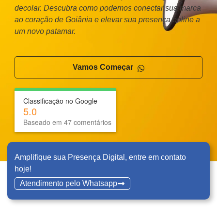
decolar. Descubra como podemos conectar sua marca
ao coração de Goiânia e elevar sua presença online a
um novo patamar.
Vamos Começar
Classificação no Google
Tipo do Projeto
5.0
Baseado em 47 comentários
Criação de Site
Google ADS
Amplifique sua Presença Digital, entre em contato
hoje!
Criação de Loja Virtual
Atendimento pelo Whatsapp
SEO (Ranking no Google)