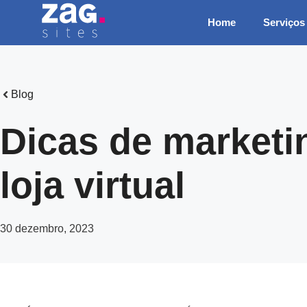
Pular
Home
Serviços
para
o
conteúdo
Blog
Dicas de marketin
loja virtual
30 dezembro, 2023