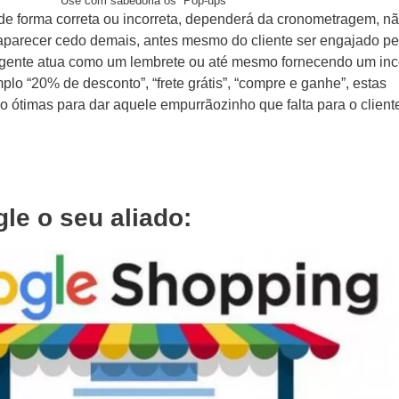
Use com sabedoria os Pop-ups
de forma correta ou incorreta, dependerá da cronometragem, nã
, aparecer cedo demais, antes mesmo do cliente ser engajado pe
igente atua como um lembrete ou até mesmo fornecendo um inc
lo “20% de desconto”, “frete grátis”, “compre e ganhe”, estas
ótimas para dar aquele empurrãozinho que falta para o client
le o seu aliado: