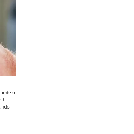
perte o
 O
zando