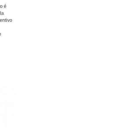
o é
la
entivo
e