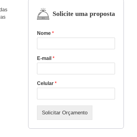
das
Solicite uma proposta
vas
Nome
*
Google ADS
E-mail
*
SEO (Ranking no Google)
Marketing Digital
Celular
*
Outros
Solicitar Orçamento