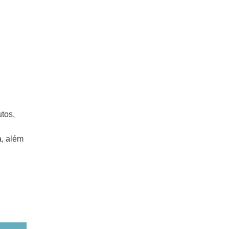
R
tos,
168 - 8014
a, além