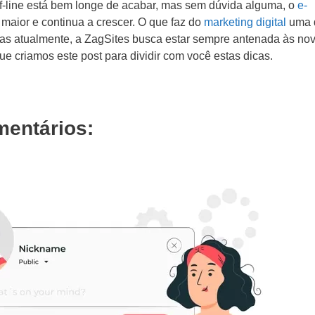
f-line está bem longe de acabar, mas sem dúvida alguma, o
e-
maior e continua a crescer. O que faz do
marketing digital
uma 
das atualmente, a ZagSites busca estar sempre antenada às no
 que criamos este post para dividir com você estas dicas.
ipo do Projeto
Criação de Site
mentários:
Criação de Loja Virtual
Videos Animados
Mídias Sociais