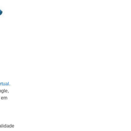
rtual.
gle,
s em
alidade