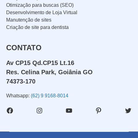
d
Otimização para buscas (SEO)
o
Desenvolvimento de Loja Virtual
P
Manutenção de sites
WHATSAPP: (62) 99168 - 8014
Criação de site para dentista
r
o
CONTATO
j
e
Av CP15 Qd.CP15 Lt.16
t
Res. Celina Park, Goiânia GO
o
74373-170
Whatsapp:
(62) 9 9168-8014
Facebook
Instagram
Youtube
Pinterest
Twit