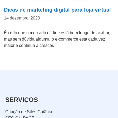
f
m
C
Dicas de marketing digital para loja virtual
o
e
o
14 dezembro, 2020
n
d
m
Nome empresa do
e
a
o
É certo que o mercado off-line está bem longe de acabar,
*
e
f
mas sem dúvida alguma, o e-commerce está cada vez
m
i
maior e continua a crescer.
p
c
Tipo do Projeto
r
o
Criação de Site
e
u
s
s
Google ADS
a
a
Criação de Loja Virtual
b
SERVIÇOS
e
SEO (Ranking no Google)
n
Criação de Sites Goiânia
Videos Animados