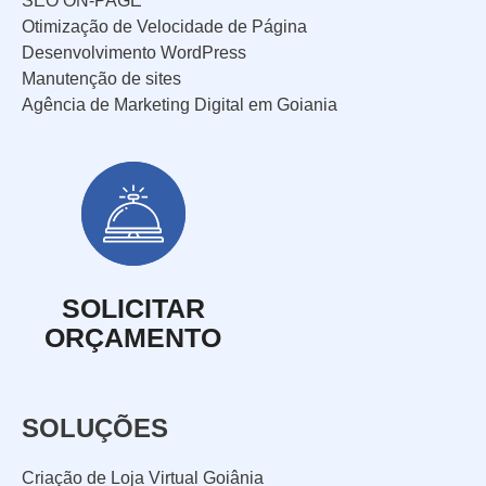
SEO ON-PAGE
d
Otimização de Velocidade de Página
o
Marketing Digital
Desenvolvimento WordPress
d
Manutenção de sites
Mídias Sociais
e
Agência de Marketing Digital em Goiania
n
Outros
ó
s
D
?
e
t
SOLICITAR
a
ORÇAMENTO
l
h
e
ENVIAR
SOLUÇÕES
s
Criação de Loja Virtual Goiânia