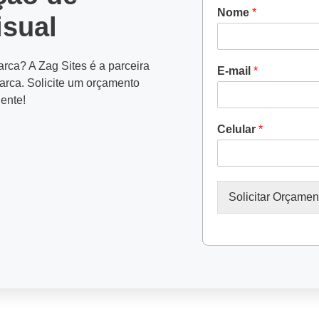
Nome
*
isual
ca? A Zag Sites é a parceira
E-mail
*
ENVIA
marca. Solicite um orçamento
ente!
Celular
*
WHATSAPP: (62) 99
Solicitar Orçamen