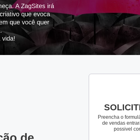
eça. A ZagSites irá
criativo que evoca
em que você quer
.
ipo do Projeto
 vida!
Criação de Site
Criação de Loja Virtual
Videos Animados
Mídias Sociais
SOLICI
Preencha o formulá
de vendas entrar
possivel co
ção de