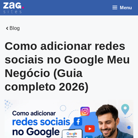
Pular
Menu
para
o
conteúdo
Blog
Como adicionar redes
sociais no Google Meu
N
Negócio (Guia
o
m
E
completo 2026)
e
m
*
a
T
i
e
l
l
N
e
o