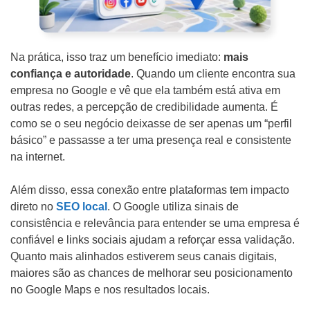
d
o
Outros
d
Na prática, isso traz um benefício imediato:
mais
e
D
confiança e autoridade
. Quando um cliente encontra sua
n
e
empresa no Google e vê que ela também está ativa em
outras redes, a percepção de credibilidade aumenta. É
ó
t
como se o seu negócio deixasse de ser apenas um “perfil
s
a
básico” e passasse a ter uma presença real e consistente
?
l
na internet.
h
Além disso, essa conexão entre plataformas tem impacto
e
ENVIAR
direto no
SEO local
. O Google utiliza sinais de
s
consistência e relevância para entender se uma empresa é
d
confiável e links sociais ajudam a reforçar essa validação.
Quanto mais alinhados estiverem seus canais digitais,
o
maiores são as chances de melhorar seu posicionamento
P
WHATSAPP: (62) 99168 - 8014
no Google Maps e nos resultados locais.
r