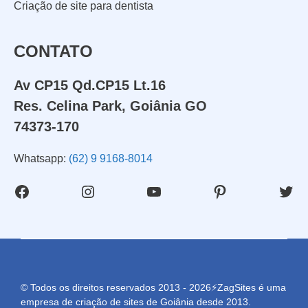
Criação de site para dentista
CONTATO
Av CP15 Qd.CP15 Lt.16
Res. Celina Park, Goiânia GO
74373-170
Whatsapp:
(62) 9 9168-8014
Facebook
Instagram
Youtube
Pinterest
Twit
© Todos os direitos reservados 2013 - 2026⚡ZagSites é uma
empresa de criação de sites de Goiânia desde 2013.