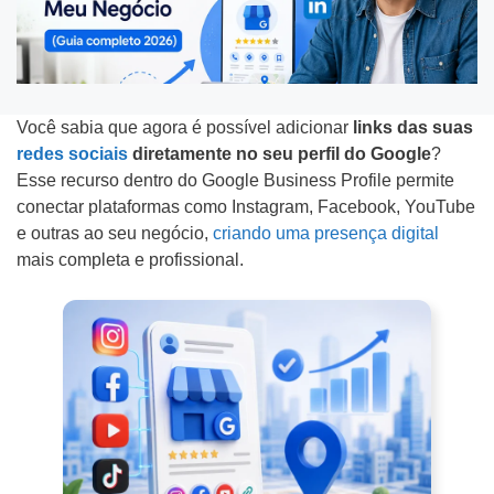
f
m
C
o
e
o
n
d
m
Tipo do Projeto
e
a
o
Você sabia que agora é possível adicionar
links das suas
*
e
f
redes sociais
diretamente no seu perfil do Google
?
Criação de Site
Esse recurso dentro do Google Business Profile permite
m
i
conectar plataformas como Instagram, Facebook, YouTube
p
c
Google ADS
e outras ao seu negócio,
criando uma presença digital
r
o
mais completa e profissional.
Criação de Loja Virtual
e
u
s
s
SEO (Ranking no Google)
a
a
Videos Animados
b
e
Marketing Digital
n
Mídias Sociais