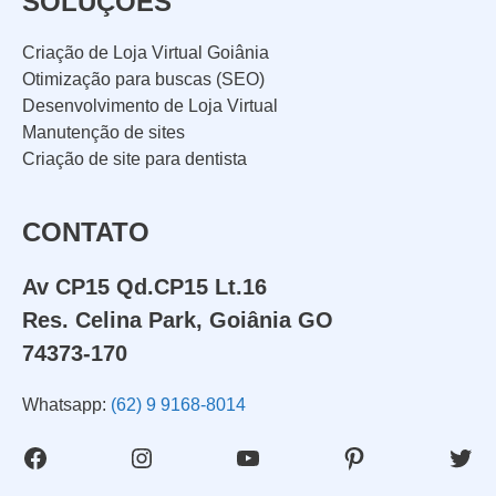
SOLUÇÕES
Criação de Loja Virtual Goiânia
Otimização para buscas (SEO)
Desenvolvimento de Loja Virtual
Manutenção de sites
Criação de site para dentista
CONTATO
Av CP15 Qd.CP15 Lt.16
Res. Celina Park, Goiânia GO
74373-170
Whatsapp:
(62) 9 9168-8014
Facebook
Instagram
Youtube
Pinterest
Twit