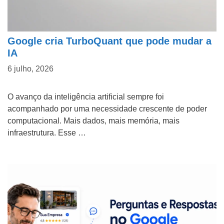
d
o
Outros
d
Google cria TurboQuant que pode mudar a
e
Email Nome de
IA
n
6 julho, 2026
ó
s
O avanço da inteligência artificial sempre foi
D
acompanhado por uma necessidade crescente de poder
?
e
computacional. Mais dados, mais memória, mais
t
infraestrutura. Esse …
a
l
h
e
ENVIAR
s