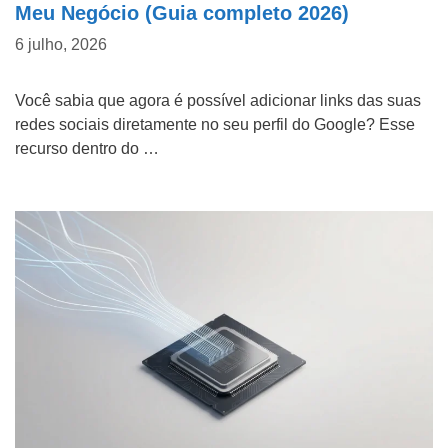
f
Meu Negócio (Guia completo 2026)
m
C
o
e
6 julho, 2026
o
n
d
m
Você sabia que agora é possível adicionar links das suas
Tipo do Projeto
e
a
o
redes sociais diretamente no seu perfil do Google? Esse
*
e
f
recurso dentro do …
Criação de Site
m
i
p
c
Google ADS
r
o
Criação de Loja Virtual
e
u
s
s
SEO (Ranking no Google)
a
a
Videos Animados
b
e
Marketing Digital
n
Mídias Sociais