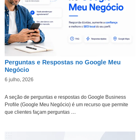
d
o
P
WHATSAPP: (62) 99168 - 8014
r
o
j
e
Perguntas e Respostas no Google Meu
t
Negócio
o
6 julho, 2026
A seção de perguntas e respostas do Google Business
Profile (Google Meu Negócio) é um recurso que permite
que clientes façam perguntas …