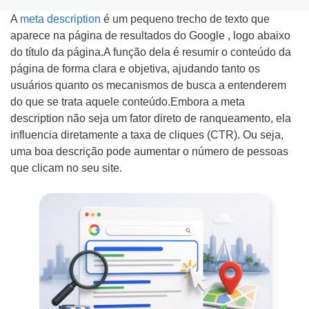
f
m
C
A
meta description
é um pequeno trecho de texto que
o
e
o
aparece na página de resultados do Google , logo abaixo
n
d
do título da página.A função dela é resumir o conteúdo da
m
página de forma clara e objetiva, ajudando tanto os
Tipo do Projeto
e
a
o
usuários quanto os mecanismos de busca a entenderem
*
e
f
do que se trata aquele conteúdo.Embora a meta
Criação de Site
m
i
description não seja um fator direto de ranqueamento, ela
influencia diretamente a taxa de cliques (CTR). Ou seja,
p
c
Google ADS
uma boa descrição pode aumentar o número de pessoas
r
o
que clicam no seu site.
Criação de Loja Virtual
e
u
s
s
SEO (Ranking no Google)
a
a
Videos Animados
b
e
Marketing Digital
n
Mídias Sociais