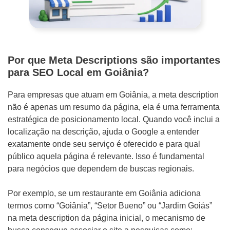
d
o
Outros
d
e
D
Por que Meta Descriptions são importantes
n
e
para SEO Local em Goiânia?
ó
t
Para empresas que atuam em Goiânia, a meta description
s
a
não é apenas um resumo da página, ela é uma ferramenta
?
l
estratégica de posicionamento local. Quando você inclui a
h
localização na descrição, ajuda o Google a entender
exatamente onde seu serviço é oferecido e para qual
e
ENVIAR
público aquela página é relevante. Isso é fundamental
s
para negócios que dependem de buscas regionais.
d
Por exemplo, se um restaurante em Goiânia adiciona
o
termos como “Goiânia”, “Setor Bueno” ou “Jardim Goiás”
P
WHATSAPP: (62) 99168 - 8014
na meta description da página inicial, o mecanismo de
r