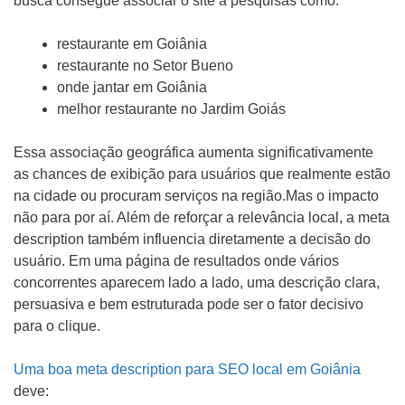
busca consegue associar o site a pesquisas como:
o
restaurante em Goiânia
j
restaurante no Setor Bueno
e
onde jantar em Goiânia
t
melhor restaurante no Jardim Goiás
o
Essa associação geográfica aumenta significativamente
as chances de exibição para usuários que realmente estão
na cidade ou procuram serviços na região.Mas o impacto
não para por aí. Além de reforçar a relevância local, a meta
description também influencia diretamente a decisão do
usuário. Em uma página de resultados onde vários
concorrentes aparecem lado a lado, uma descrição clara,
persuasiva e bem estruturada pode ser o fator decisivo
para o clique.
Uma boa meta description para SEO local em Goiânia
deve: