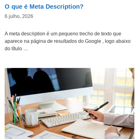
i
e
O que é Meta Description?
l
l
N
6 julho, 2026
e
o
A meta description é um pequeno trecho de texto que
f
m
C
aparece na página de resultados do Google , logo abaixo
o
e
o
do título …
n
d
m
Tipo do Projeto
e
a
o
*
e
f
Criação de Site
m
i
p
c
Google ADS
r
o
Criação de Loja Virtual
e
u
s
s
SEO (Ranking no Google)
a
a
Videos Animados