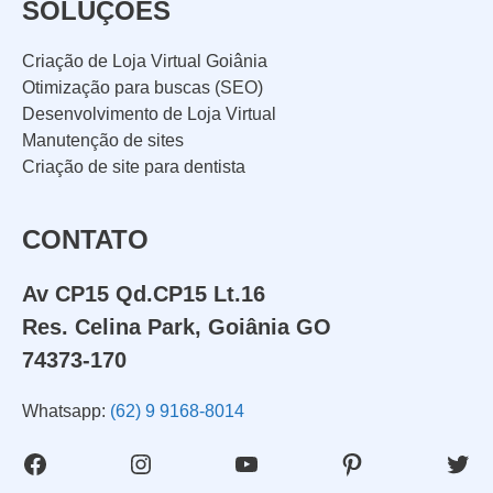
SOLUÇÕES
Criação de Loja Virtual Goiânia
Otimização para buscas (SEO)
Desenvolvimento de Loja Virtual
Manutenção de sites
Criação de site para dentista
CONTATO
Av CP15 Qd.CP15 Lt.16
Res. Celina Park, Goiânia GO
74373-170
Whatsapp:
(62) 9 9168-8014
Facebook
Instagram
Youtube
Pinterest
Twit