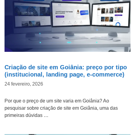
d
o
P
WHATSAPP: (62) 99168 - 8014
r
o
j
e
t
Criação de site em Goiânia: preço por tipo
(institucional, landing page, e-commerce)
o
24 fevereiro, 2026
Por que o preço de um site varia em Goiânia? Ao
pesquisar sobre criação de site em Goiânia, uma das
primeiras dúvidas …