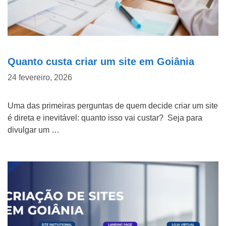
b
e
Marketing Digital
n
Mídias Sociais
d
Quanto custa criar um site em Goiânia
o
Outros
24 fevereiro, 2026
d
e
D
Uma das primeiras perguntas de quem decide criar um site
n
e
é direta e inevitável: quanto isso vai custar? Seja para
ó
divulgar um …
t
s
a
?
l
h
e
ENVIAR
s