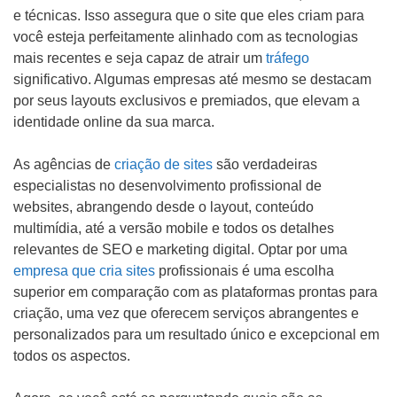
Mídias Sociais
e técnicas. Isso assegura que o site que eles criam para
você esteja perfeitamente alinhado com as tecnologias
Outros
mais recentes e seja capaz de atrair um
tráfego
significativo. Algumas empresas até mesmo se destacam
por seus layouts exclusivos e premiados, que elevam a
identidade online da sua marca.
As agências de
criação de sites
são verdadeiras
especialistas no desenvolvimento profissional de
websites, abrangendo desde o layout, conteúdo
multimídia, até a versão mobile e todos os detalhes
relevantes de SEO e marketing digital. Optar por uma
empresa que cria sites
profissionais é uma escolha
ENVIAR
superior em comparação com as plataformas prontas para
criação, uma vez que oferecem serviços abrangentes e
personalizados para um resultado único e excepcional em
todos os aspectos.
WHATSAPP: (62) 99168 - 8014