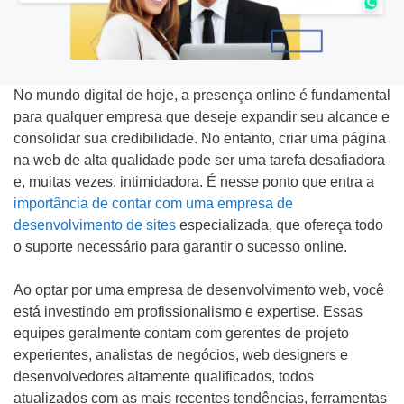
No mundo digital de hoje, a presença online é fundamental
Tipo do Projeto
para qualquer empresa que deseje expandir seu alcance e
consolidar sua credibilidade. No entanto, criar uma página
Criação de Site
na web de alta qualidade pode ser uma tarefa desafiadora
e, muitas vezes, intimidadora. É nesse ponto que entra a
Google ADS
importância de contar com uma empresa de
desenvolvimento de sites
especializada, que ofereça todo
Criação de Loja Virtual
o suporte necessário para garantir o sucesso online.
SEO (Ranking no Google)
Ao optar por uma empresa de desenvolvimento web, você
está investindo em profissionalismo e expertise. Essas
Videos Animados
equipes geralmente contam com gerentes de projeto
experientes, analistas de negócios, web designers e
Marketing Digital
desenvolvedores altamente qualificados, todos
atualizados com as mais recentes tendências, ferramentas