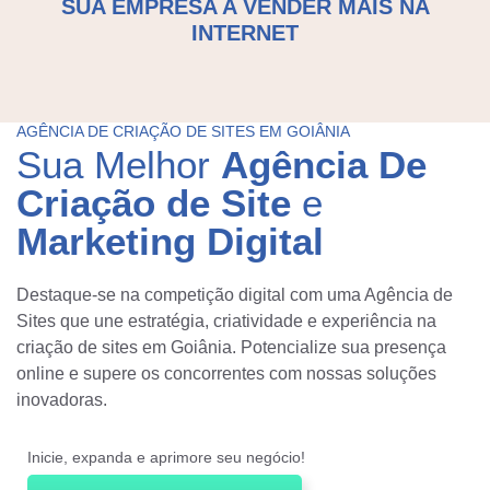
SUA EMPRESA A VENDER MAIS NA
b
INTERNET
e
Marketing Digital
n
Mídias Sociais
d
AGÊNCIA DE CRIAÇÃO DE SITES EM GOIÂNIA
o
Outros
Sua Melhor
Agência De
d
Criação de Site
e
e
D
Marketing Digital
n
e
ó
t
Destaque-se na competição digital com uma Agência de
s
a
Sites que une estratégia, criatividade e experiência na
criação de sites em Goiânia. Potencialize sua presença
?
l
online e supere os concorrentes com nossas soluções
h
inovadoras.
e
ENVIAR
s
Inicie, expanda e aprimore seu negócio!