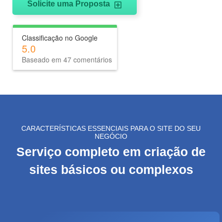
d
Solicite uma Proposta
o
P
WHATSAPP: (62) 99168 - 8014
Classificação no Google
r
5.0
Baseado em 47 comentários
o
j
e
t
o
CARACTERÍSTICAS ESSENCIAIS PARA O SITE DO SEU
NEGÓCIO
Serviço completo em criação de
sites básicos ou complexos