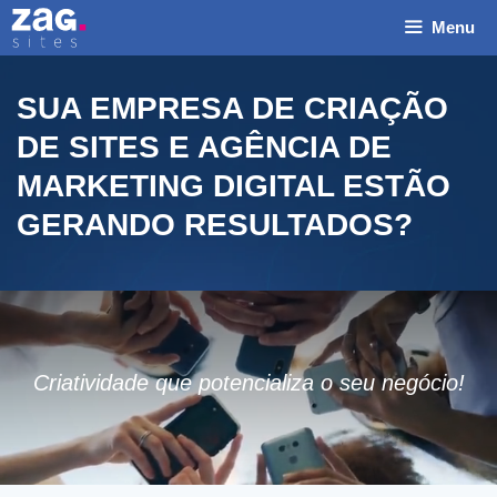
Pular
Menu
para
o
conteúdo
SUA EMPRESA DE CRIAÇÃO
DE SITES E AGÊNCIA DE
MARKETING DIGITAL ESTÃO
GERANDO RESULTADOS?
N
o
m
E
e
m
*
a
T
Criatividade que potencializa o seu negócio!
i
e
l
l
Layout Nome do
e