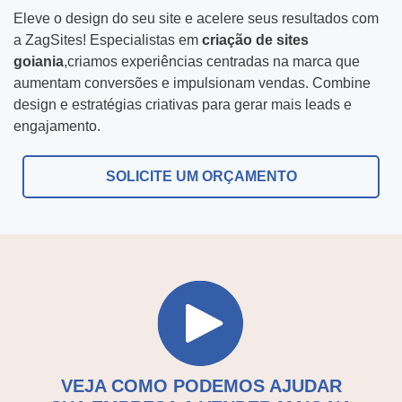
f
Eleve o design do seu site e acelere seus resultados com
o
a ZagSites! Especialistas em
criação de sites
N
goiania
,criamos experiências centradas na marca que
n
o
aumentam conversões e impulsionam vendas. Combine
e
m
C
design e estratégias criativas para gerar mais leads e
*
engajamento.
e
o
d
m
SOLICITE UM ORÇAMENTO
Tipo do Projeto
a
o
e
f
Criação de Site
m
i
p
c
Google ADS
r
o
Criação de Loja Virtual
e
u
s
s
SEO (Ranking no Google)
a
a
VEJA COMO PODEMOS AJUDAR
Videos Animados