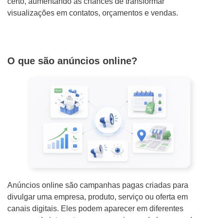
certo, aumentando as chances de transformar
o
visualizações em contatos, orçamentos e vendas.
j
e
t
O que são anúncios online?
o
Anúncios online são campanhas pagas criadas para
divulgar uma empresa, produto, serviço ou oferta em
canais digitais. Eles podem aparecer em diferentes