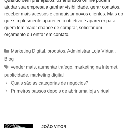
Quando bem planejados, os anúncios online podem
ajudar sua empresa a ganhar visibilidade, gerar contatos,
receber mais acessos e conquistar novos clientes. Mais do
que simplesmente aparecer, o objetivo é aparecer para
quem tem maior chance de comprar, solicitar um
orçamento ou entrar em contato.
Categorias
Marketing Digital
,
produtos
,
Administrar Loja Virtual
,
Blog
Tags
vender mais
,
aumentar trafego
,
marketing na Internet
,
publicidade
,
marketing digital
Quais são as categorias de negócios?
Primeiros passos depois de abrir uma loja virtual
JOÃO VITOR