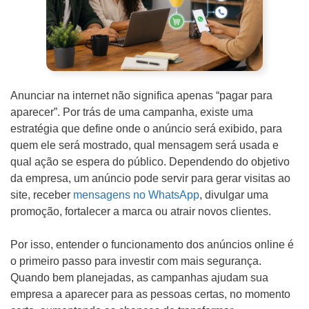
d
o
Outros
d
e
D
n
e
Anunciar na internet não significa apenas “pagar para
ó
t
aparecer”. Por trás de uma campanha, existe uma
s
estratégia que define onde o anúncio será exibido, para
a
quem ele será mostrado, qual mensagem será usada e
?
l
qual ação se espera do público. Dependendo do objetivo
h
da empresa, um anúncio pode servir para gerar visitas ao
site, receber
mensagens no WhatsApp
, divulgar uma
e
ENVIAR
promoção, fortalecer a marca ou atrair novos clientes.
s
d
Por isso, entender o funcionamento dos anúncios online é
o
o primeiro passo para investir com mais segurança.
Quando bem planejadas, as campanhas ajudam sua
P
WHATSAPP: (62) 99168 - 8014
empresa a aparecer para as pessoas certas, no momento
r