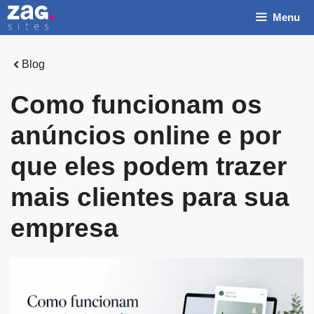
Pular
Menu
para
o
conteúdo
Blog
Como funcionam os
anúncios online e por
N
que eles podem trazer
o
m
E
mais clientes para sua
e
m
empresa
*
a
T
i
e
l
l
N
e
o