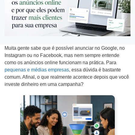
f
m
C
o
e
o
n
d
m
Tipo do Projeto
e
a
o
*
e
f
Criação de Site
Muita gente sabe que é possível anunciar no Google, no
m
i
Instagram ou no Facebook, mas nem sempre entende
p
c
Google ADS
como os anúncios online funcionam na prática. Para
r
pequenas e médias empresas
o
, essa dúvida é bastante
Criação de Loja Virtual
comum. Afinal, o que realmente acontece depois que você
e
u
investe dinheiro em uma campanha?
s
s
SEO (Ranking no Google)
a
a
Videos Animados
b
e
Marketing Digital
n
Mídias Sociais