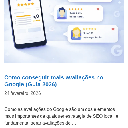
d
o
P
WHATSAPP: (62) 99168 - 8014
r
o
j
e
t
o
Como conseguir mais avaliações no
Google (Guia 2026)
24 fevereiro, 2026
Como as avaliações do Google são um dos elementos
mais importantes de qualquer estratégia de SEO local, é
fundamental gerar avaliações de …