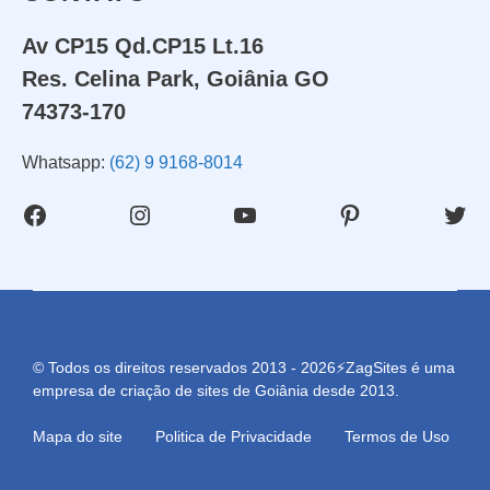
Av CP15 Qd.CP15 Lt.16
Res. Celina Park, Goiânia GO
74373-170
Whatsapp:
(62) 9 9168-8014
Facebook
Instagram
Youtube
Pinterest
Twit
© Todos os direitos reservados 2013 - 2026⚡ZagSites é uma
empresa de criação de sites de Goiânia desde 2013.
Mapa do site
Politica de Privacidade
Termos de Uso