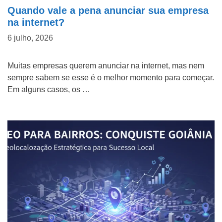
f
m
C
Quando vale a pena anunciar sua empresa
o
na internet?
e
o
n
d
6 julho, 2026
m
ficou Telefone Nome
e
a
o
Muitas empresas querem anunciar na internet, mas nem
*
e
f
sempre sabem se esse é o melhor momento para começar.
m
i
Em alguns casos, os …
p
c
Tipo do Projeto
r
o
Criação de Site
e
u
s
s
Google ADS
a
a
Criação de Loja Virtual
b
e
SEO (Ranking no Google)
n
Videos Animados