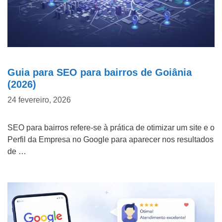
d
o
Marketing Digital
d
Mídias Sociais
e
n
Outros
Guia para SEO para bairros de Goiânia
ó
(2026)
s
D
24 fevereiro, 2026
?
e
SEO para bairros refere-se à prática de otimizar um site e o
t
Perfil da Empresa no Google para aparecer nos resultados
a
de …
l
h
e
ENVIAR
s