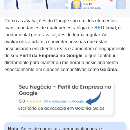
o
f
m
C
o
e
o
Como as avaliações do Google são um dos elementos
n
d
mais importantes de qualquer estratégia de
SEO
local
, é
m
e
fundamental gerar avaliações de forma regular. As
Tipo do Projeto
a
o
*
avaliações ajudam a converter pessoas que estão
e
f
pesquisando em clientes reais e aumentam o engajamento
Criação de Site
m
i
do seu
Perfil da Empresa no Google
, o que contribui
diretamente para manter ou melhorar o posicionamento —
p
c
Google ADS
especialmente em cidades competitivas como
Goiânia
.
r
o
Criação de Loja Virtual
e
u
s
s
SEO (Ranking no Google)
a
a
Videos Animados
b
e
Marketing Digital
n
Nota:
Antes de começar a gerar avaliações, é