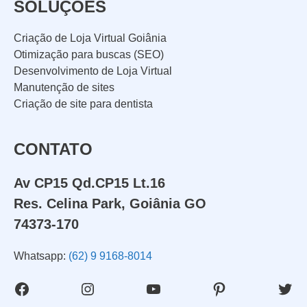
SOLUÇÕES
Criação de Loja Virtual Goiânia
Otimização para buscas (SEO)
Desenvolvimento de Loja Virtual
Manutenção de sites
Criação de site para dentista
CONTATO
Av CP15 Qd.CP15 Lt.16
Res. Celina Park, Goiânia GO
74373-170
Whatsapp:
(62) 9 9168-8014
Facebook
Instagram
Youtube
Pinterest
Twit