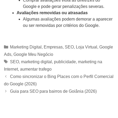
Comprar avaliações viola as diretrizes do
Google e pode gerar penalizações severas.
Avaliações removidas ou atrasadas
Algumas avaliações podem demorar a aparecer
ou ser removidas por critérios do Google.
Categorias
Marketing Digital
,
Empresas
,
SEO
,
Loja Virtual
,
Google
Ads
,
Google Meu Negócio
Tags
SEO
,
marketing digital
,
publicidade
,
marketing na
Internet
,
aumentar trafego
Como sincronizar o Bing Places com o Perfil Comercial
do Google (2026)
Guia para SEO para bairros de Goiânia (2026)