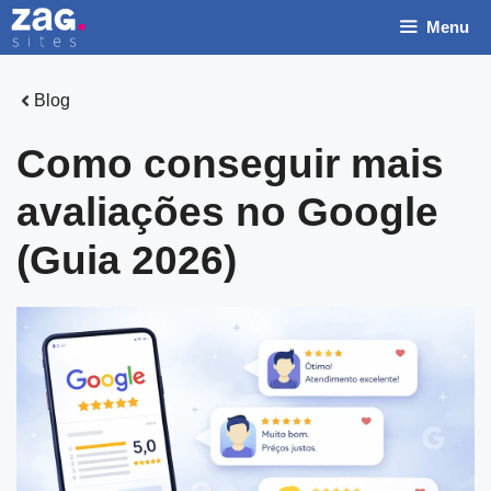
Pular
Menu
para
o
conteúdo
Blog
Como conseguir mais
avaliações no Google
N
(Guia 2026)
o
m
E
e
m
*
a
T
i
e
l
l
N
e