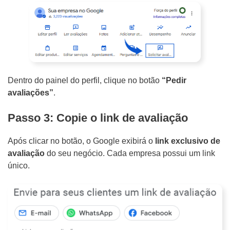
r
o
j
e
t
Dentro do painel do perfil, clique no botão
“Pedir
o
avaliações”
.
Passo 3: Copie o link de avaliação
Após clicar no botão, o Google exibirá o
link exclusivo de
avaliação
do seu negócio. Cada empresa possui um link
único.