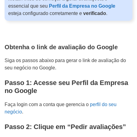
Mídias Sociais
essencial que seu
Perfil da Empresa no Google
d
esteja configurado corretamente e
verificado
.
o
Outros
d
e
D
n
e
Obtenha o link de avaliação do Google
ó
t
Siga os passos abaixo para gerar o link de avaliação do
s
a
seu negócio no Google.
?
l
Passo 1: Acesse seu Perfil da Empresa
h
no Google
e
ENVIAR
s
Faça login com a conta que gerencia o
perfil do seu
d
negócio
.
o
Passo 2: Clique em “Pedir avaliações”
P
WHATSAPP: (62) 99168 - 8014