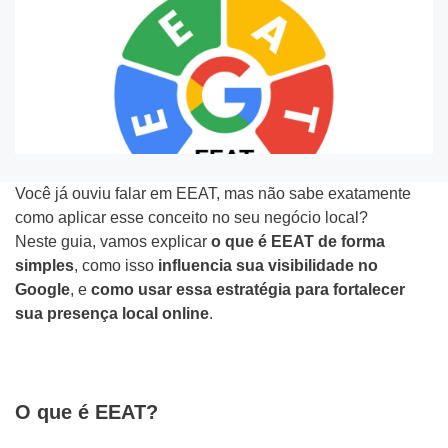
o
f
m
C
o
e
o
n
d
m
e
Tipo do Projeto
a
o
*
e
f
Criação de Site
m
i
Você já ouviu falar em EEAT, mas não sabe exatamente
como aplicar esse conceito no seu negócio local?
p
c
Google ADS
Neste guia, vamos explicar
o que é EEAT de forma
r
o
simples
, como isso
influencia sua visibilidade no
Criação de Loja Virtual
e
u
Google
, e
como usar essa estratégia para fortalecer
s
sua presença local online
s
.
SEO (Ranking no Google)
a
a
Videos Animados
b
e
O que é EEAT?
Marketing Digital
n