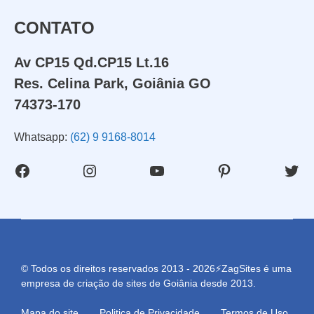
CONTATO
Av CP15 Qd.CP15 Lt.16
Res. Celina Park, Goiânia GO
74373-170
Whatsapp:
(62) 9 9168-8014
Facebook
Instagram
Youtube
Pinterest
Twit
© Todos os direitos reservados 2013 - 2026⚡ZagSites é uma
empresa de criação de sites de Goiânia desde 2013.
Mapa do site
Politica de Privacidade
Termos de Uso