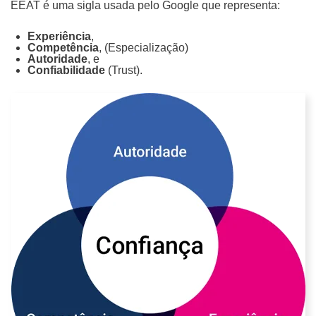
EEAT é uma sigla usada pelo Google que representa:
Mídias Sociais
d
Experiência
o
,
Outros
Competência
, (Especialização)
d
Autoridade
, e
Confiabilidade
(Trust).
e
D
n
e
ó
t
s
a
?
l
h
e
ENVIAR
s
d
o
P
WHATSAPP: (62) 99168 - 8014