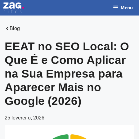
Pular
Menu
para
o
conteúdo
Blog
EEAT no SEO Local: O
Que É e Como Aplicar
N
na Sua Empresa para
o
m
Aparecer Mais no
E
e
m
Google (2026)
*
a
T
i
e
25 fevereiro, 2026
l
l
N
e