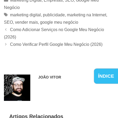
Marketing Digital
,
Empresas
,
SEO
,
Google Meu
Negócio
Tags
marketing digital
,
publicidade
,
marketing na Internet
,
SEO
,
vender mais
,
google meu negócio
Como Adicionar Serviços no Google Meu Negócio
(2026)
Como Verificar Perfil Google Meu Negócio (2026)
ÍNDICE
JOÃO VITOR
Artigos Relacionados