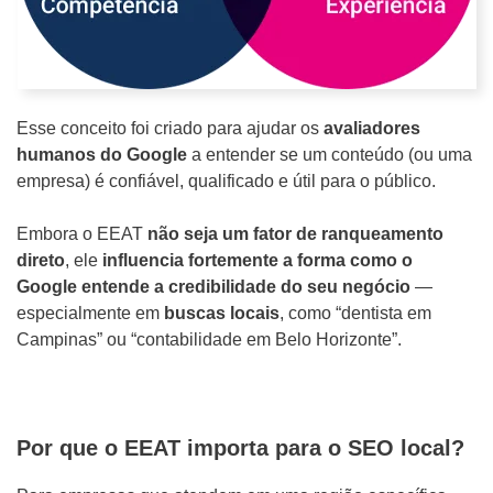
r
o
j
e
Esse conceito foi criado para ajudar os
avaliadores
t
humanos do Google
a entender se um conteúdo (ou uma
empresa) é confiável, qualificado e útil para o público.
o
Embora o EEAT
não seja um fator de ranqueamento
direto
, ele
influencia fortemente a forma como o
Google entende a credibilidade do seu negócio
—
especialmente em
buscas locais
, como “dentista em
Campinas” ou “contabilidade em Belo Horizonte”.
Por que o EEAT importa para o SEO local?