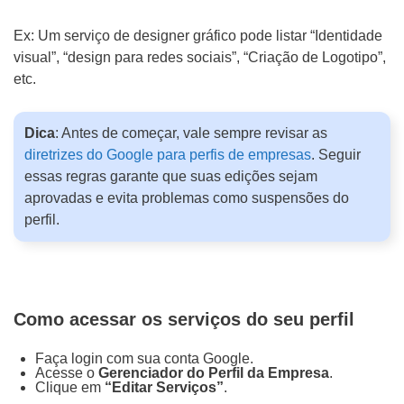
Mídias Sociais
d
Ex: Um serviço de designer gráfico pode listar “Identidade
o
Outros
visual”, “design para redes sociais”, “Criação de Logotipo”,
d
etc.
e
D
n
Dica
: Antes de começar, vale sempre revisar as
e
diretrizes do Google para perfis de empresas
. Seguir
ó
t
essas regras garante que suas edições sejam
s
a
aprovadas e evita problemas como suspensões do
?
l
perfil.
h
e
ENVIAR
s
Como acessar os serviços do seu perfil
d
o
Faça login com sua conta Google.
Acesse o
Gerenciador do Perfil da Empresa
.
P
Clique em
“Editar Serviços”
.
WHATSAPP: (62) 99168 - 8014