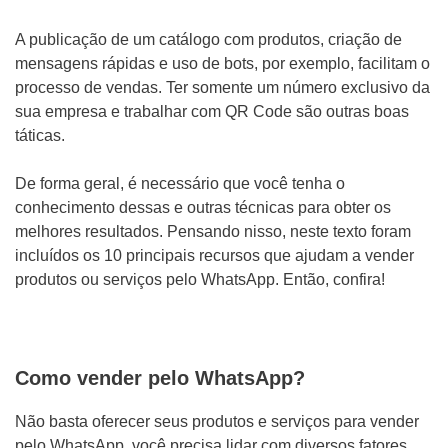
Mídias Sociais
A publicação de um catálogo com produtos, criação de
Outros
mensagens rápidas e uso de bots, por exemplo, facilitam o
processo de vendas. Ter somente um número exclusivo da
sua empresa e trabalhar com QR Code são outras boas
táticas.
De forma geral, é necessário que você tenha o
conhecimento dessas e outras técnicas para obter os
melhores resultados. Pensando nisso, neste texto foram
incluídos os 10 principais recursos que ajudam a vender
produtos ou serviços pelo WhatsApp. Então, confira!
ENVIAR
Como vender pelo WhatsApp?
Não basta oferecer seus produtos e serviços para vender
WHATSAPP: (62) 99168 - 8014
pelo WhatsApp, você precisa lidar com diversos fatores.