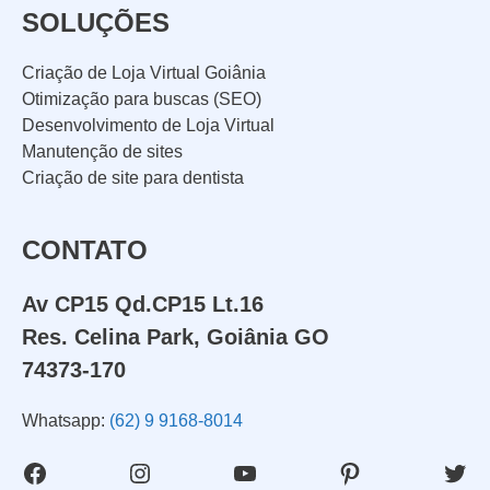
SOLUÇÕES
Criação de Loja Virtual Goiânia
Otimização para buscas (SEO)
Desenvolvimento de Loja Virtual
Manutenção de sites
Criação de site para dentista
CONTATO
Av CP15 Qd.CP15 Lt.16
Res. Celina Park, Goiânia GO
74373-170
Whatsapp:
(62) 9 9168-8014
Facebook
Instagram
Youtube
Pinterest
Twit