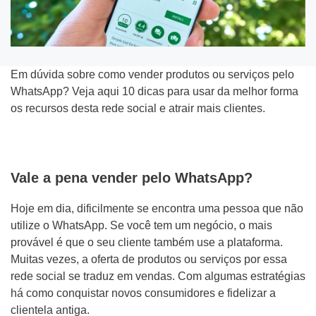
Em dúvida sobre como vender produtos ou serviços pelo
Tipo do Projeto
WhatsApp? Veja aqui 10 dicas para usar da melhor forma
os recursos desta rede social e atrair mais clientes.
Criação de Site
Google ADS
Vale a pena vender pelo WhatsApp?
Criação de Loja Virtual
Hoje em dia, dificilmente se encontra uma pessoa que não
SEO (Ranking no Google)
utilize o WhatsApp. Se você tem um negócio, o mais
provável é que o seu cliente também use a plataforma.
Videos Animados
Muitas vezes, a oferta de produtos ou serviços por essa
rede social se traduz em vendas. Com algumas estratégias
Marketing Digital
há como conquistar novos consumidores e fidelizar a
clientela antiga.