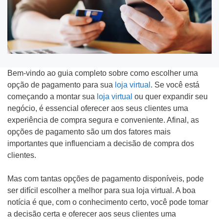
Tipo do Projeto
Bem-vindo ao guia completo sobre como escolher uma
opção de pagamento para sua
loja virtual
. Se você está
Criação de Site
começando a montar sua
loja virtual
ou quer expandir seu
negócio, é essencial oferecer aos seus clientes uma
Google ADS
experiência de compra segura e conveniente. Afinal, as
Criação de Loja Virtual
opções de pagamento são um dos fatores mais
importantes que influenciam a decisão de compra dos
SEO (Ranking no Google)
clientes.
Videos Animados
Mas com tantas opções de pagamento disponíveis, pode
ser difícil escolher a melhor para sua loja virtual. A boa
Marketing Digital
notícia é que, com o conhecimento certo, você pode tomar
a decisão certa e oferecer aos seus clientes uma