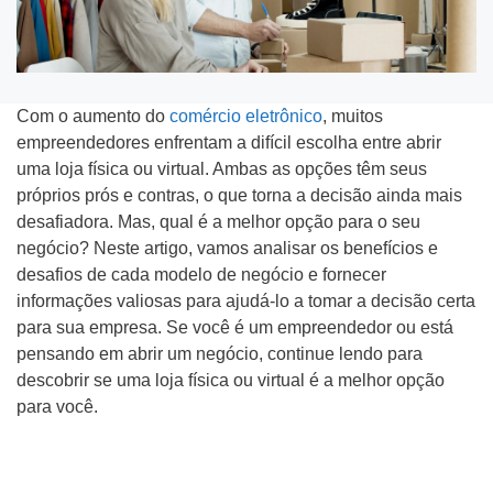
Com o aumento do
comércio eletrônico
, muitos
Tipo do Projeto
empreendedores enfrentam a difícil escolha entre abrir
uma loja física ou virtual. Ambas as opções têm seus
Criação de Site
próprios prós e contras, o que torna a decisão ainda mais
desafiadora. Mas, qual é a melhor opção para o seu
Google ADS
negócio? Neste artigo, vamos analisar os benefícios e
desafios de cada modelo de negócio e fornecer
Criação de Loja Virtual
informações valiosas para ajudá-lo a tomar a decisão certa
para sua empresa. Se você é um empreendedor ou está
SEO (Ranking no Google)
pensando em abrir um negócio, continue lendo para
descobrir se uma loja física ou virtual é a melhor opção
Videos Animados
para você.
Marketing Digital