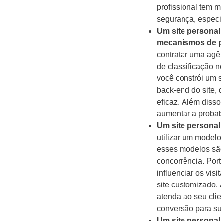
profissional tem m
segurança, especi
Um site personal
mecanismos de 
contratar uma agê
de classificação 
você constrói um s
back-end do site,
eficaz. Além diss
aumentar a probab
Um site personal
utilizar um modelo
esses modelos são
concorrência. Port
influenciar os vis
site customizado. 
atenda ao seu clie
conversão para s
Um site personal