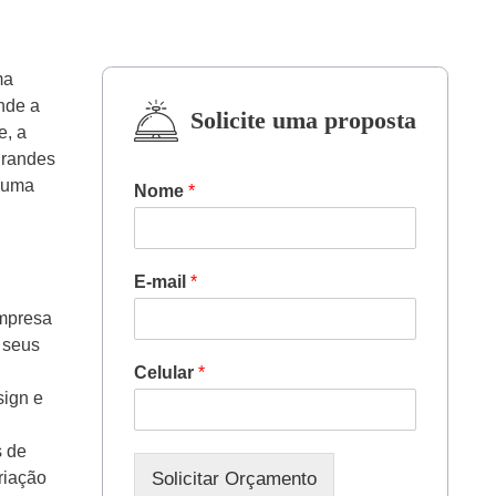
ma
nde a
Solicite uma proposta
e, a
grandes
Google ADS
e uma
Nome
*
SEO (Ranking no Google)
Marketing Digital
E-mail
*
empresa
Outros
 seus
Celular
*
sign e
s de
Solicitar Orçamento
riação