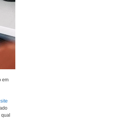
o em
site
zado
 qual