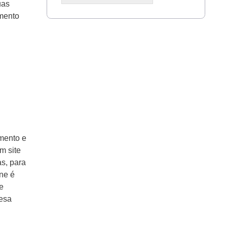
uas
imento
R
168 - 8014
imento e
m site
as, para
ne é
e
resa