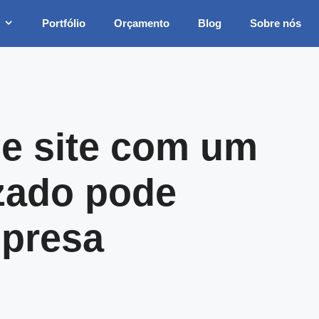
Portfólio
Orçamento
Blog
Sobre nós
e site com um
zado pode
mpresa