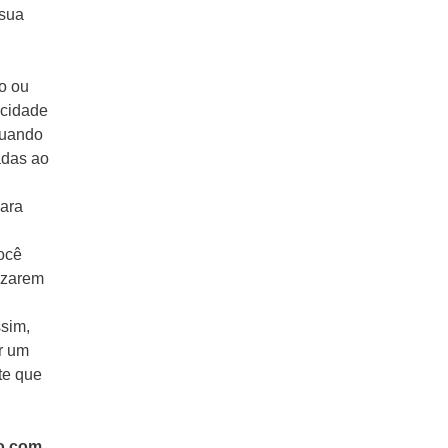
 sua
to ou
acidade
quando
adas ao
para
ocê
lizarem
ssim,
er um
te que
do com