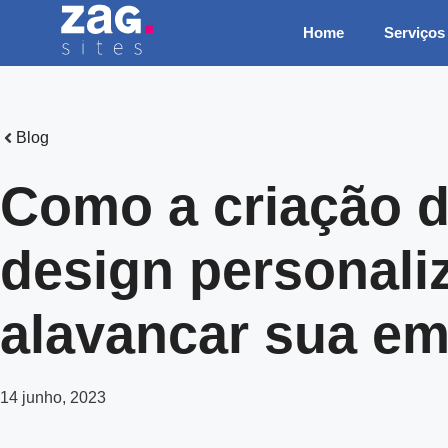
Pular
Home
Serviços
para
o
conteúdo
Blog
Como a criação d
design personali
alavancar sua e
14 junho, 2023