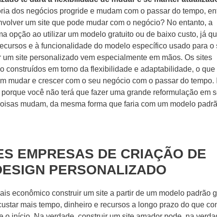
ria dos negócios progride e mudam com o passar do tempo, en
envolver um site que pode mudar com o negócio? No entanto, a
 opção ao utilizar um modelo gratuito ou de baixo custo, já q
 recursos e à funcionalidade do modelo específico usado para o
ter um site personalizado vem especialmente em mãos. Os sites
 construídos em torno da flexibilidade e adaptabilidade, o que
em mudar e crescer com o seu negócio com o passar do tempo. 
l porque você não terá que fazer uma grande reformulação em s
coisas mudam, da mesma forma que faria com um modelo padr
S EMPRESAS DE CRIAÇÃO DE
DESIGN PERSONALIZADO
s econômico construir um site a partir de um modelo padrão gr
ustar mais tempo, dinheiro e recursos a longo prazo do que con
e o início. Na verdade, construir um site amador pode, na verda