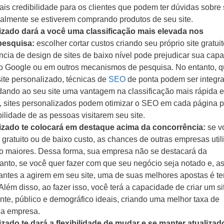
ais credibilidade para os clientes que podem ter dúvidas sobre
almente se estiverem comprando produtos de seu site.
izado dará
a você uma classificação mais elevada nos
pesquisa:
escolher cortar custos criando seu próprio site gratui
ncia de design de sites de baixo nível pode prejudicar sua cap
no Google ou em outros mecanismos de pesquisa. No entanto, 
ite personalizado, técnicas de
SEO
de ponta podem ser integr
 dando ao seu site uma vantagem na classificação mais rápida e
o, sites personalizados podem otimizar o SEO em cada página 
ilidade de as pessoas visitarem seu site.
izado te
colocará em destaque acima da concorrência:
se v
 gratuito ou de baixo custo, as chances de outras empresas uti
 maiores. Dessa forma, sua empresa não se destacará da
anto, se você quer fazer com que seu negócio seja notado e, a
itantes a agirem em seu site, uma de suas melhores apostas é t
Além disso, ao fazer isso, você terá a capacidade de criar um si
nte, público e demográfico ideais, criando uma melhor taxa de
ua empresa.
izado te dará
a flexibilidade de mudar e se manter atualiza