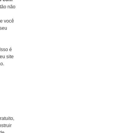
tão não
ue você
 seu
Isso é
eu site
ão.
atuito,
struir
de,