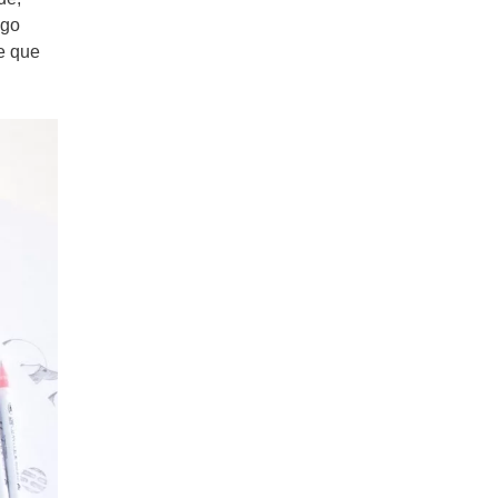
ngo
e que