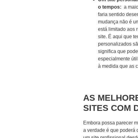
o tempos:
a maio
faria sentido des
mudança não é uma
está limitado aos
site. É aqui que 
personalizados são
significa que pod
especialmente úti
à medida que as 
AS
MELHORE
SITES COM 
Embora possa parecer mai
a verdade é que poderá c
um site profissional desd