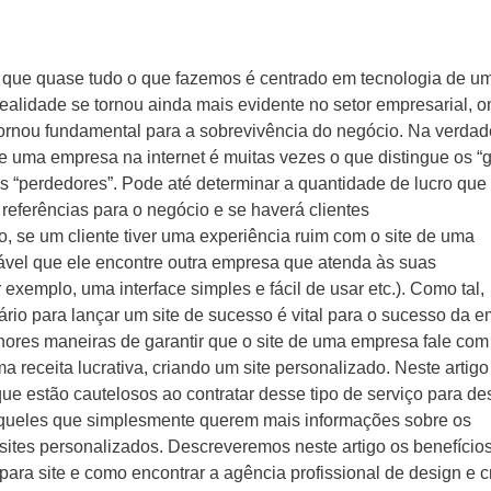
que quase tudo o que fazemos é centrado em tecnologia de u
realidade se tornou ainda mais evidente no setor empresarial, o
ipo do Projeto
tornou fundamental para a sobrevivência do negócio. Na verdad
 uma empresa na internet é muitas vezes o que distingue os “
Criação de Site
s “perdedores”. Pode até determinar a quantidade de lucro qu
referências para o negócio e se haverá clientes
Criação de Loja Virtual
o, se um cliente tiver uma experiência ruim com o site de uma
ável que ele encontre outra empresa que atenda às suas
Videos Animados
exemplo, uma interface simples e fácil de usar etc.). Como tal,
rio para lançar um site de sucesso é vital para o sucesso da 
Mídias Sociais
hores maneiras de garantir que o site de uma empresa fale com
ma receita lucrativa, criando um site personalizado. Neste artigo
ue estão cautelosos ao contratar desse tipo de serviço para de
 aqueles que simplesmente querem mais informações sobre os
 sites personalizados. Descreveremos neste artigo os benefício
 para site e como encontrar a agência profissional de design e c