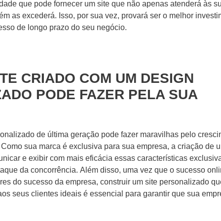
lidade que pode fornecer um site que não apenas atenderá às s
 as excederá. Isso, por sua vez, provará ser o melhor invest
cesso de longo prazo do seu negócio.
ENVIA
ITE
CRIADO
COM UM
DESIGN
ADO PODE FAZER PELA SUA
WHATSAPP: (62) 99
sonalizado de última geração pode fazer maravilhas pelo cresc
 Como sua marca é exclusiva para sua empresa, a criação de u
icar e exibir com mais eficácia essas características exclusiv
aque da concorrência. Além disso, uma vez que o sucesso onli
res do sucesso da empresa, construir um site personalizado qu
os seus clientes ideais é essencial para garantir que sua emp