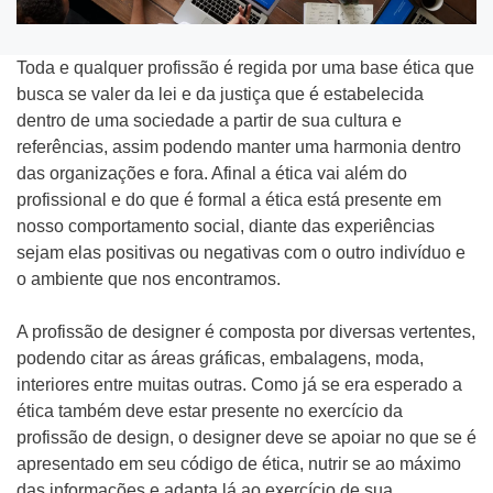
Toda e qualquer profissão é regida por uma base ética que
busca se valer da lei e da justiça que é estabelecida
dentro de uma sociedade a partir de sua cultura e
Tipo do Projeto
referências, assim podendo manter uma harmonia dentro
das organizações e fora. Afinal a ética vai além do
Criação de Site
profissional e do que é formal a ética está presente em
nosso comportamento social, diante das experiências
Google ADS
sejam elas positivas ou negativas com o outro indivíduo e
o ambiente que nos encontramos.
Criação de Loja Virtual
A profissão de designer é composta por diversas vertentes,
SEO (Ranking no Google)
podendo citar as áreas gráficas, embalagens, moda,
interiores entre muitas outras. Como já se era esperado a
Videos Animados
ética também deve estar presente no exercício da
profissão de design, o designer deve se apoiar no que se é
Marketing Digital
apresentado em seu código de ética, nutrir se ao máximo
das informações e adapta lá ao exercício de sua