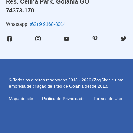
Res. Celina Park, Goiânia GO
74373-170
Whatsapp:
(62) 9 9168-8014
Facebook
Instagram
Youtube
Pinterest
Twit
© Todos os direitos reservados 2013 - 2026⚡ZagSites é uma
empresa de criação de sites de Goiânia desde 2013.
Mapa do site
Politica de Privacidade
Termos de Uso