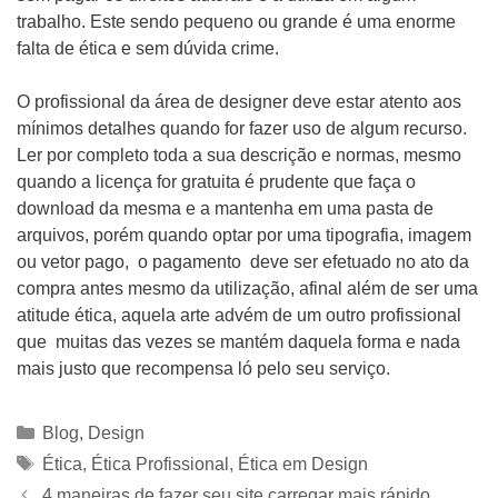
trabalho. Este sendo pequeno ou grande é uma enorme
falta de ética e sem dúvida crime.
O profissional da área de designer deve estar atento aos
mínimos detalhes quando for fazer uso de algum recurso.
Ler por completo toda a sua descrição e normas, mesmo
quando a licença for gratuita é prudente que faça o
download da mesma e a mantenha em uma pasta de
arquivos, porém quando optar por uma tipografia, imagem
ou vetor pago, o pagamento deve ser efetuado no ato da
compra antes mesmo da utilização, afinal além de ser uma
atitude ética, aquela arte advém de um outro profissional
que muitas das vezes se mantém daquela forma e nada
mais justo que recompensa ló pelo seu serviço.
Categorias
Blog
,
Design
Tags
Ética
,
Ética Profissional
,
Ética em Design
4 maneiras de fazer seu site carregar mais rápido