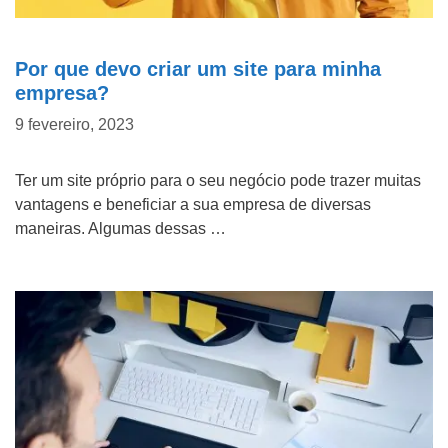
f
o
N
Por que devo criar um site para minha
n
o
empresa?
e
m
C
9 fevereiro, 2023
*
e
o
d
m
Ter um site próprio para o seu negócio pode trazer muitas
Tipo do Projeto
vantagens e beneficiar a sua empresa de diversas
a
o
maneiras. Algumas dessas …
e
f
Criação de Site
m
i
p
c
Google ADS
r
o
Criação de Loja Virtual
e
u
s
s
SEO (Ranking no Google)
a
a
Videos Animados