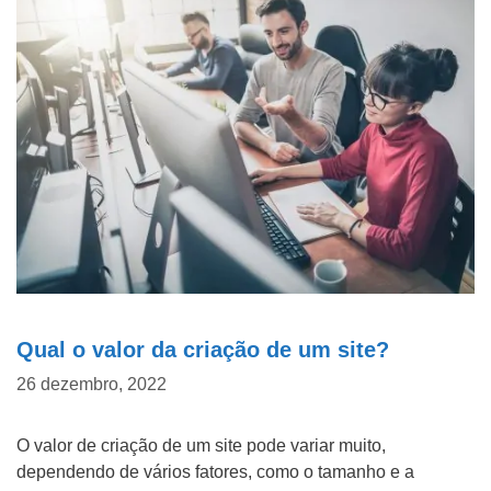
d
o
P
WHATSAPP: (62) 99168 - 8014
r
o
j
e
t
o
Qual o valor da criação de um site?
26 dezembro, 2022
O valor de criação de um site pode variar muito,
dependendo de vários fatores, como o tamanho e a