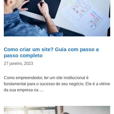
b
e
Marketing Digital
n
Mídias Sociais
d
o
Outros
d
Como criar um site? Guia com passo a
e
D
passo completo
n
e
27 janeiro, 2023
ó
t
s
a
Como empreendedor, ter um site institucional é
?
l
fundamental para o sucesso do seu negócio. Ele é a vitrine
h
da sua empresa na …
e
ENVIAR
s