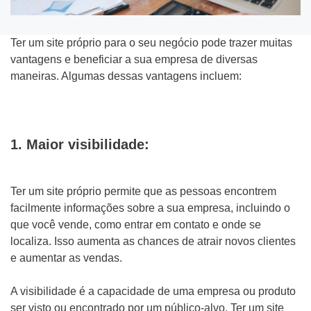
Ter um site próprio para o seu negócio pode trazer muitas
vantagens e beneficiar a sua empresa de diversas
maneiras. Algumas dessas vantagens incluem:
Tipo do Projeto
Criação de Site
1. Maior visibilidade:
Google ADS
Criação de Loja Virtual
Ter um site próprio permite que as pessoas encontrem
facilmente informações sobre a sua empresa, incluindo o
SEO (Ranking no Google)
que você vende, como entrar em contato e onde se
localiza. Isso aumenta as chances de atrair novos clientes
Videos Animados
e aumentar as vendas.
Marketing Digital
A visibilidade é a capacidade de uma empresa ou produto
ser visto ou encontrado por um público-alvo. Ter um site