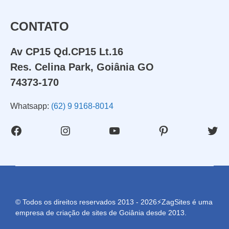
Videos Animados
CONTATO
Marketing Digital
Av CP15 Qd.CP15 Lt.16
Mídias Sociais
Res. Celina Park, Goiânia GO
Outros
74373-170
Whatsapp:
(62) 9 9168-8014
Facebook
Instagram
Youtube
Pinterest
Twit
© Todos os direitos reservados 2013 - 2026⚡ZagSites é uma
ENVIAR
empresa de criação de sites de Goiânia desde 2013.