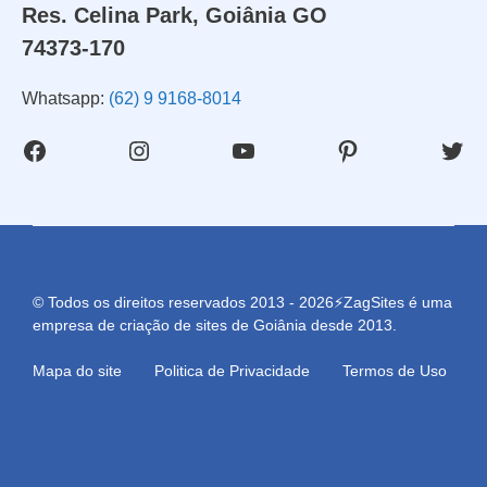
Res. Celina Park, Goiânia GO
74373-170
Whatsapp:
(62) 9 9168-8014
Facebook
Instagram
Youtube
Pinterest
Twit
© Todos os direitos reservados 2013 - 2026⚡ZagSites é uma
empresa de criação de sites de Goiânia desde 2013.
Mapa do site
Politica de Privacidade
Termos de Uso