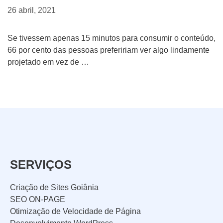
f
26 abril, 2021
o
N
Se tivessem apenas 15 minutos para consumir o conteúdo,
n
66 por cento das pessoas prefeririam ver algo lindamente
o
e
projetado em vez de …
m
C
*
e
o
d
m
Tipo do Projeto
a
o
e
f
Criação de Site
m
i
p
c
Google ADS
SERVIÇOS
r
o
Criação de Loja Virtual
Criação de Sites Goiânia
e
u
SEO ON-PAGE
s
s
SEO (Ranking no Google)
Otimização de Velocidade de Página
a