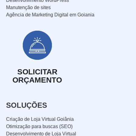
a
Desenvolvimento WordPress
Videos Animados
Manutenção de sites
b
Agência de Marketing Digital em Goiania
e
Marketing Digital
n
Mídias Sociais
d
o
Outros
d
e
D
SOLICITAR
n
e
ORÇAMENTO
ó
t
s
a
?
SOLUÇÕES
l
h
Criação de Loja Virtual Goiânia
e
ENVIAR
Otimização para buscas (SEO)
s
Desenvolvimento de Loja Virtual