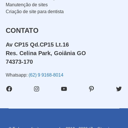
Manutenção de sites
d
Criação de site para dentista
o
P
WHATSAPP: (62) 99168 - 8014
CONTATO
r
o
Av CP15 Qd.CP15 Lt.16
j
Res. Celina Park, Goiânia GO
e
74373-170
t
Whatsapp:
(62) 9 9168-8014
o
Facebook
Instagram
Youtube
Pinterest
Twit